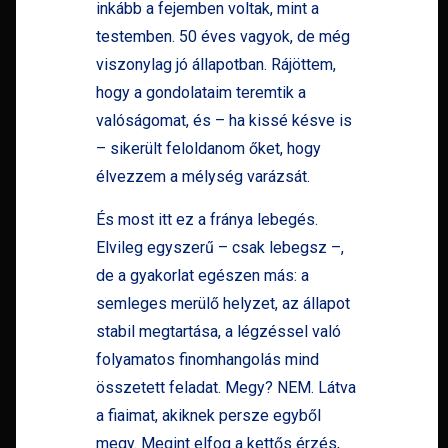
inkább a fejemben voltak, mint a
testemben. 50 éves vagyok, de még
viszonylag jó állapotban. Rájöttem,
hogy a gondolataim teremtik a
valóságomat, és – ha kissé késve is
– sikerült feloldanom őket, hogy
élvezzem a mélység varázsát.
És most itt ez a fránya lebegés.
Elvileg egyszerű – csak lebegsz –,
de a gyakorlat egészen más: a
semleges merülő helyzet, az állapot
stabil megtartása, a légzéssel való
folyamatos finomhangolás mind
összetett feladat
. Megy? NEM. Látva
a fiaimat, akiknek persze egyből
megy. Megint elfog a kettős érzés,