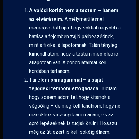
A valódi korlát nem a testem – hanem
az elvárásaim.
A mélymerülésnél
megerősödött újra, hogy sokkal nagyobb a
hatása a fejemben zajló párbeszédnek,
mint a fizikai állapotomnak. Talán tényleg
kimondhatom, hogy a testem még elég jó
állapotban van. A gondolataimat kell
kordában tartanom.
Türelem önmagammal – a saját
fejlődési tempóm elfogadása.
Tudtam,
hogy sosem adom fel, hogy kitartok a
végsőkig – de meg kell tanulnom, hogy ne
másokhoz viszonyítsam magam, és az
apró lépéseknek is tudjak örülni. Hosszú
még az út, ezért is kell sokéig élnem.