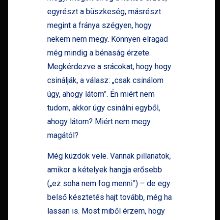
egyrészt a büszkeség, másrészt
megint a fránya szégyen, hogy
nekem nem megy. Könnyen elragad
még mindig a bénaság érzete.
Megkérdezve a srácokat, hogy hogy
csinálják, a válasz: „csak csinálom
úgy, ahogy látom”. Én miért nem
tudom, akkor úgy csinálni egyből,
ahogy látom? Miért nem megy
magától?
Még küzdök vele. Vannak pillanatok,
amikor a kételyek hangja erősebb
(„ez soha nem fog menni”) – de egy
belső késztetés hajt tovább, még ha
lassan is. Most miből érzem, hogy