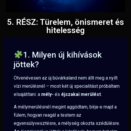
5. RÉSZ: Türelem, önismeret és
hitelesség
1. Milyen új kihívások
jöttek?
Ötvenévesen az új búvárkaland nem állt meg a nyílt
vízi merülésnél – most két új specialitást próbáltam
elsajátítani: a
mély-
és
éjszakai merülést
.
A mélymerülésnél megint aggódtam, bírja-e majd a
fülem, hogyan reagál a testem az
egyensúlyvesztésre, a mélység okozta szédülésre.