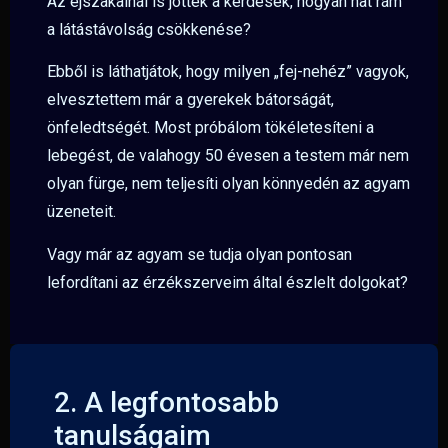
Az éjszakainál is jöttek a kérdések, hogyan hat rám
a látástávolság csökkenése?
Ebből is láthatjátok, hogy milyen „fej-nehéz” vagyok,
elvesztettem már a gyerekek bátorságát,
önfeledtségét. Most próbálom tökéletesíteni a
lebegést, de valahogy 50 évesen a testem már nem
olyan fürge, nem teljesíti olyan könnyedén az agyam
üzeneteit.
Vagy már az agyam se tudja olyan pontosan
lefordítani az érzékszerveim által észlelt dolgokat?
2. A legfontosabb
tanulságaim