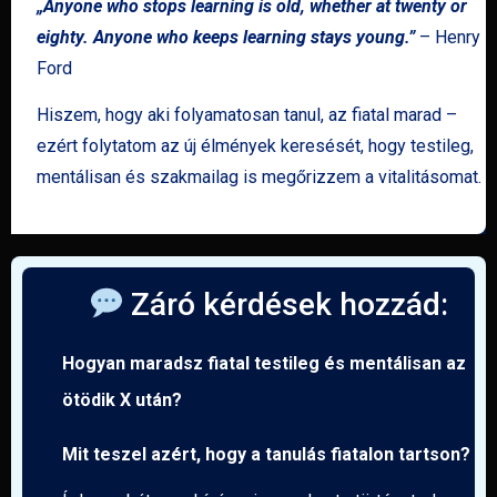
„Anyone who stops learning is old, whether at twenty or
eighty. Anyone who keeps learning stays young.”
– Henry
Ford
Hiszem, hogy aki folyamatosan tanul, az fiatal marad –
ezért folytatom az új élmények keresését, hogy testileg,
mentálisan és szakmailag is megőrizzem a vitalitásomat.
Záró kérdések hozzád:
Hogyan maradsz fiatal testileg és mentálisan az
ötödik X után?
Mit teszel azért, hogy a tanulás fiatalon tartson?