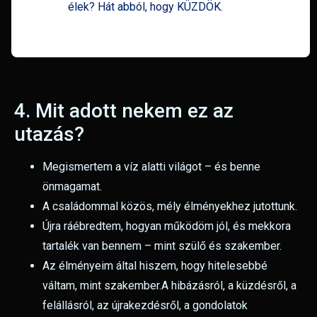
élek? Hát abból, hogy KÜZDÖK.
4. Mit adott nekem ez az
utazás?
Megismertem a víz alatti világot – és benne
önmagamat.
A családommal közös, mély élményekhez jutottunk.
Újra ráébredtem, hogyan működöm jól, és mekkora
tartalék van bennem – mint szülő és szakember.
Az élményeim által hiszem, hogy hitelesebbé
váltam, mint szakember.A hibázásról, a küzdésről, a
felállásról, az újrakezdésről, a gondolatok