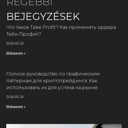
RÉGEBBI
BEJEGYZÉSEK
Что такое Take Profit? Как применять ордера
Тейк-Профит?
2026.05.26.
Elolvasom »
Полное руководство по графическим
паттернам для криптотрейдинга: Как
использовать их для успеха на рынке
2026.05.26.
Elolvasom »