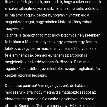
Itt az elmét fejlesztjük, mert tudjuk, hogy a siker nem csak
a fizikai teljesítményen múlik, hanem a mentális erőnléten
is. Ma arról fogunk beszélni, hogyan hívhatjuk elő a
magabiztosságot, hogy minden kihívást könnyebben
megvívjunk.
Talán te is tapasztaltad már, hogy bizonyos helyzetekben
felbukkan a félelem, legyen az egy verseny, egy fontos
találkozó, vagy bármi más, ami nyomás alá helyez. Ez a
félelem nemcsak benned él, hanem az arcodon is
megjelenik, viselkedésedben tükröződik. És mint a
ragadozó az erdőben, az ellenfelek szagot foghatnak, és
készek azonnal lecsapni.
De ne ess pánikba! Van egy egyszerű, de hatásos
módszerünk arra, hogy meghívd a m
agabiztosságot az
életedbe, mégpedig a Szuperhős pozícióval. Képzeld
el,
hogy Superman/Superwoman vagy! Húzd ki magad,