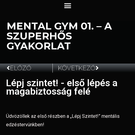
MENTAL GYM 01. – A
SZUPERHŐS
GYAKORLAT
ELŐZŐ
KÖVETKEZŐ
Lépj szintet! - első lépés a
2024.05.02.
magabiztosság felé
Üdvözöllek az első részben a „Lépj Szintet!” mentális
edzéstervünkben!