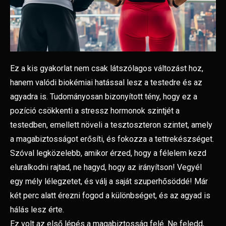
Ez a kis gyakorlat nem csak látszólagos változást hoz,
hanem valódi biokémiai hatással lesz a testedre és az
agyadra is. Tudományosan bizonyított tény, hogy ez a
pozíció csökkenti a stressz hormonok szintjét a
testedben, emellett növeli a tesztoszteron szintet, amely
a magabiztosságot erősíti, és fokozza a tettrekészséget.
Szóval legközelebb, amikor érzed, hogy a félelem kezd
eluralkodni rajtad, ne hagyd, hogy az irányítson! Vegyél
egy mély lélegzetet, és válj a saját szuperhősöddé! Már
két perc alatt érezni fogod a különbséget, és az agyad is
hálás lesz érte.
Ez volt az első lépés a magabiztosság felé. Ne feledd,