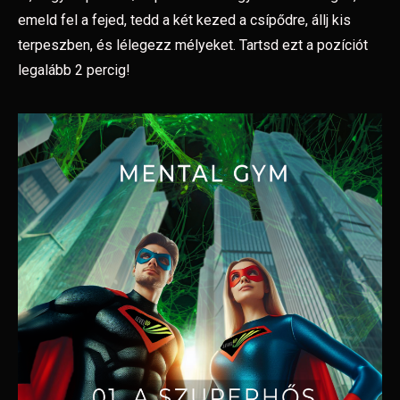
emeld fel a fejed, tedd a két kezed a
csípődre, állj kis
terpeszben, és lélegezz mélyeket. Tartsd ezt a pozíciót
legalább 2 percig!