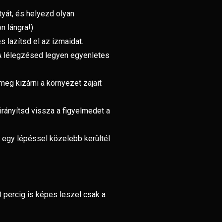
yát, és helyezd olyan
n lángra!)
 lazítsd el az izmaidat.
. A lélegzésed legyen egyenletes
meg kizárni a környezet zajait
irányítsd vissza a figyelmedet a
y egy lépéssel közelebb kerültél
0 percig is képes leszel csak a