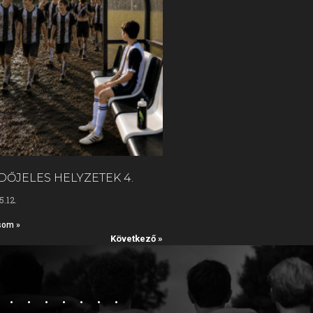
DŐJELES HELYZETEK 4.
5.12.
som »
Következő »