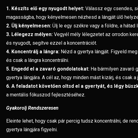
1. Készíts elő egy nyugodt helyet:
Válassz egy csendes, söt
magasságba, hogy kényelmesen nézhesd a lángját ülő helyzet
2. Ülj kényelmesen:
Ülj le egy székre vagy a földre, a hátad
3. Lélegezz mélyen:
Vegyél mély lélegzetet az orrodon keres
és nyugodt, segítve ezzel a koncentrációt.
4. Koncentrálj a lángra:
Nézd a gyertya lángját. Figyeld meg 
és csak a lángra koncentrálni.
5. Engedd el a zavaró gondolatokat:
Ha bármilyen zavaró go
gyertya lángjára. A cél az, hogy minden mást kizárj, és csak a 
6. A feladatot követően oltsd el a gyertyát, és légy büs
a mentális fókuszod fejlesztéséhez.
Gyakorolj Rendszeresen
Eleinte lehet, hogy csak pár percig tudsz koncentrálni, de r
gyertya lángjára figyelni.