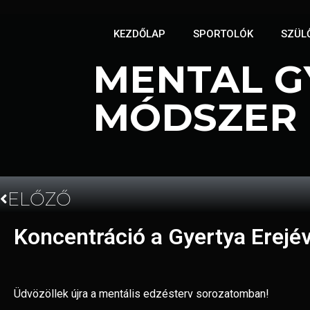
KEZDŐLAP
SPORTOLÓK
SZÜL
MENTAL GY
MÓDSZER
2024.06.19.
ELŐZŐ
Koncentráció a Gyertya Erejév
Üdvözöllek újra a mentális edzésterv sorozatomban!