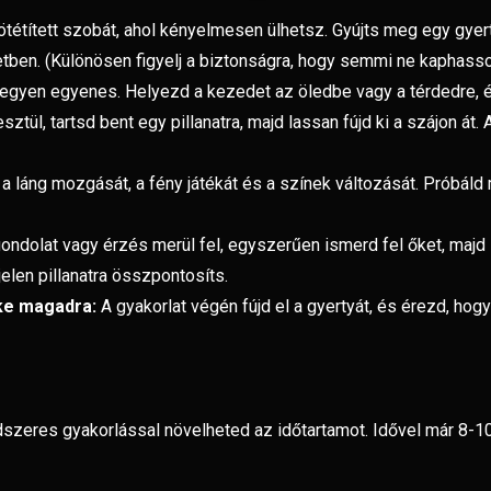
étített szobát, ahol kényelmesen ülhetsz. Gyújts meg egy gyert
ben. (Különösen figyelj a biztonságra, hogy semmi ne kaphasso
 legyen egyenes. Helyezd a kezedet az öledbe vagy a térdedre, és
ztül, tartsd bent egy pillanatra, majd lassan fújd ki a szájon át
a láng mozgását, a fény játékát és a színek változását. Próbáld 
ndolat vagy érzés merül fel, egyszerűen ismerd fel őket, majd 
jelen pillanatra összpontosíts.
zke magadra:
A gyakorlat végén fújd el a gyertyát, és érezd, hog
endszeres gyakorlással növelheted az időtartamot. Idővel már 8-1