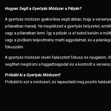
Hogyan Segít a Gyertyás Módszer a Pályán?
A gyertyás módszer gyakorlása segít abban, hogy a versenyek
pillanatban maradj. Ha megidézed a gyertyás helyzetet, emlé
vagy a pillanatban lenni. Így a pályán is el tudod kerülni a múl
vagy a jövőbeni teljesítmény miatti aggodalmat, és a jelenleg
fókuszálni.
A gyertyás módszer révén fejlesztett fókusz és nyugalom, il
segíthet megőrizni a higgadtságodat és a kontrollt a verseny
Próbáld ki a Gyertyás Módszert!
Próbáld ki ezt a módszert, és tapasztald meg pozitív hatását