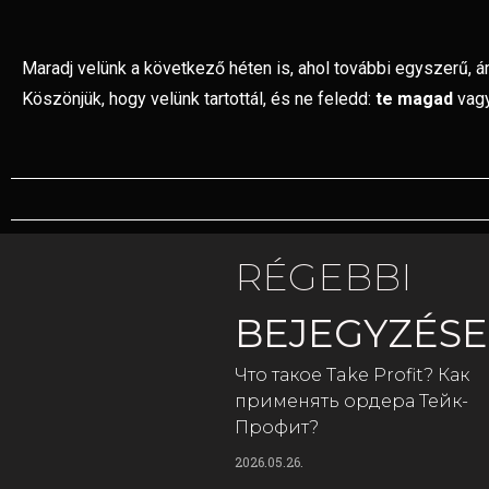
Maradj velünk a következő héten is, ahol további egyszerű,
Köszönjük, hogy velünk tartottál, és ne feledd:
te magad
vagy
RÉGEBBI
BEJEGYZÉS
Что такое Take Profit? Как
применять ордера Тейк-
Профит?
2026.05.26.