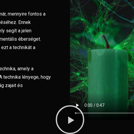
ár, mennyire fontos a
éréséhez. Ennek
y segít a jelen
 mentális éberséget.
zt a technikát a
echnika, amely a
 A technika lényege, hogy
ág zajait és