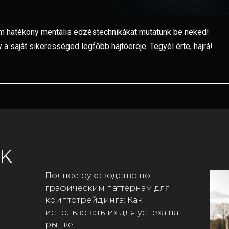
 ám hatékony mentális edzéstechnikákat mutatunk be neked!
 a saját sikerességed legfőbb hajtóereje. Tegyél érte, hajrá!
EK
Полное руководство по
графическим паттернам для
криптотрейдинга: Как
использовать их для успеха на
рынке