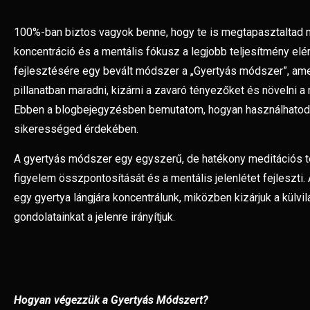
100%-ban biztos vagyok benne, hogy te is megtapasztaltad m
koncentráció és a mentális fókusz a legjobb teljesítmény el
fejlesztésére egy bevált módszer a „Gyertyás módszer”, amel
pillanatban maradni, kizárni a zavaró tényezőket és növelni a
Ebben a blogbejegyzésben bemutatom, hogyan használhatod e
sikerességed érdekében.
A gyertyás módszer egy egyszerű, de hatékony meditációs t
figyelem összpontosítását és a mentális jelenlétet fejleszti.
egy gyertya lángjára koncentrálunk, miközben kizárjuk a külvil
gondolatainkat a jelenre irányítjuk.
Hogyan végezzük a Gyertyás Módszert?