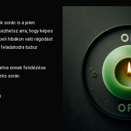
 során is a jelen
kezhetsz arra, hogy képes
tbeli hibákon való rágódást
i feladatodra tudsz
letve ennek felidézése
zés során.
!