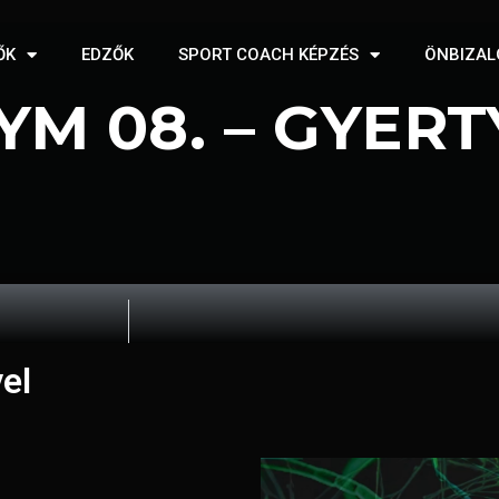
ŐK
EDZŐK
SPORT COACH KÉPZÉS
ÖNBIZAL
M 08. – GYERT
el