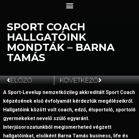
SPORT COACH
HALLGATÓINK
MONDTÁK – BARNA
TAMÁS
ELŐZŐ
KÖVETKEZŐ
A Sport-Levelup nemzetközileg akkreditált Sport Coach
2022.03.10.
képzésének első évfolyamát kérdeztük megéléseikről.
Hallgatóink között volt coach, edző, élsportoló, sportoló
gyermekeket nevelő szülő egyaránt.
Interjúsorozatunkból megismerheted végzett
hallgatóinkat, elsőként Barna Tamás business, life és