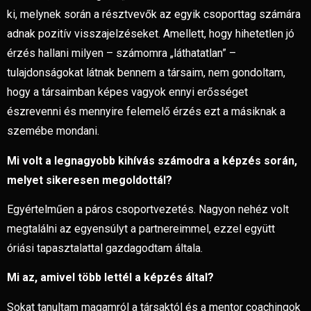
ki, melynek során a résztvevők az egyik csoporttag számára
adnak pozitív visszajelzéseket. Amellett, hogy hihetetlen jó
érzés hallani milyen – számomra „láthatatlan” –
tulajdonságokat látnak bennem a társaim, nem gondoltam,
hogy a társaimban képes vagyok ennyi erősséget
észrevenni és mennyire felemelő érzés ezt a másiknak a
szemébe mondani.
Mi volt a legnagyobb kihívás számodra a képzés során,
melyet sikeresen megoldottál?
Egyértelműen a páros csoportvezetés. Nagyon nehéz volt
megtalálni az egyensúlyt a partnereimmel, ezzel együtt
óriási tapasztalattal gazdagodtam általa.
Mi az, amivel több lettél a képzés által?
Sokat tanultam magamról a társaktól és a mentor coachingok