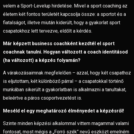
velem a Sport-Levelup hirdetése. Mivel a sport coaching az
életem két fontos területét kapcsolja össze: a sportot és a
fiatalságot, illetve miután kiderült, hogy a gyakorlat sport
csapatokhoz lett tervezve, eldőlt a kérdés.
Már képzett business coachként kezdtél el sport
coachnak tanulni. Hogyan változott a coach identitásod
(ha változott) a képzés folyamán?
A várakozásaimnak megfelelően – azzal, hogy két csapathoz
is eljutottam, két különböző párral – a csapatokkal történő
munkában sikerült a gyakorlatban is alkalmazni a tanultakat,
beleértve a páros csoportvezetést is.
Meséld el egy meghatározó élményedet a képzésről!
Szinte minden képzési alkalommal vittem magammal valami
fontosat, most mégis a „Forró szék” nevű eszközt emelném