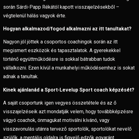
során Sárdi-Papp Rékától kapott visszajelzésekből –
végtelenül hálás vagyok érte.
Hogyan alkalmazod/fogod alkalmazni az itt tanultakat?
Nagyon jól jöttek a csoportos coachingok során az itt
megismert eszközök és tapasztalatok. A gyerekekkel
történő együttműködésre is sokkal bátrabban tudok
vállalkozni. Ezen kívül a munkahelyi működésemhez is sokat
adnak a tanultak.
Kinek ajánlanád a Sport-Levelup Sport coach képzését?
A saját csoportunk igen vegyes összetétele és az ő
visszajelzéseik azt mondatják velem, hogy továbbképzésre
vágyó coachok, önmagukat motiválni kívánó, vagy
visszavonulás utánra tervező sportolók, sportolókat nevelő
szülők, a mentális oldalra is figyelő edzők egyaránt