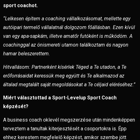
sport coachot.
“Lelkesen építem a coaching vállalkozásomat, mellette egy
autóipari termelő vállalatnál dolgozom főállásban. Ezen kívül
van egy apa-sapkám, illetve amatőr futóként is működöm. A
coachinggal az önismereti utamon találkoztam és nagyon
hamar beleszerettem.
Hitvallásom: Partnerként kísérlek Téged a Te utadon, a Te
erőforrásaidat keressük meg együtt és Te alkalmazod az
általad megtalált saját megoldásokat a Te céljaid eléréséhez.”
Miért választottad a Sport-Levelup Sport Coach
képzését?
A business coach oklevél megszerzése után mindenképpen
terveztem a tanultak kiterjesztését a csoportokra is. Épp
ehhez kerestem megfelelő képzést, amikor szembe jött