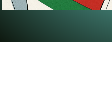
Benedek T
"A csend kapitá