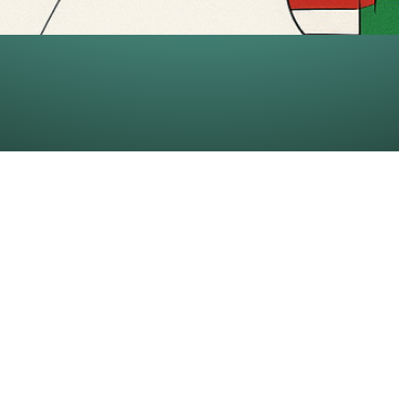
ibor
nya"