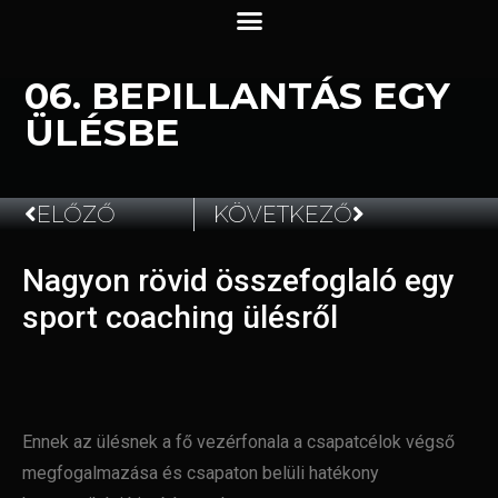
06. BEPILLANTÁS EGY
ÜLÉSBE
ELŐZŐ
KÖVETKEZŐ
Nagyon rövid összefoglaló egy
2023.07.14.
sport coaching ülésről
Ennek az ülésnek a fő vezérfonala a csapatcélok végső
megfogalmazása és csapaton belüli hatékony