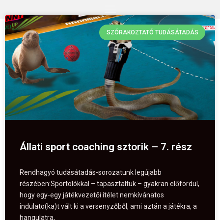
SZÓRAKOZTATÓ TUDÁSÁTADÁS
Állati sport coaching sztorik – 7. rész
Rendhagyó tudásátadás-sorozatunk legújabb
részében:Sportolókkal – tapasztaltuk – gyakran előfordul,
hogy egy-egy játékvezetői ítélet nemkívánatos
indulato(ka)t vált ki a versenyzőből, ami aztán a játékra, a
hangulatra,