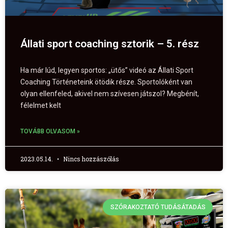
Állati sport coaching sztorik – 5. rész
Ha már lúd, legyen sportos: „ütős” videó az Állati Sport
Coaching Történeteink ötödik része. Sportolóként van
olyan ellenfeled, akivel nem szívesen játszol? Megbénít,
félelmet kelt
TOVÁBB OLVASOM »
2023.05.14.
Nincs hozzászólás
SZÓRAKOZTATÓ TUDÁSÁTADÁS