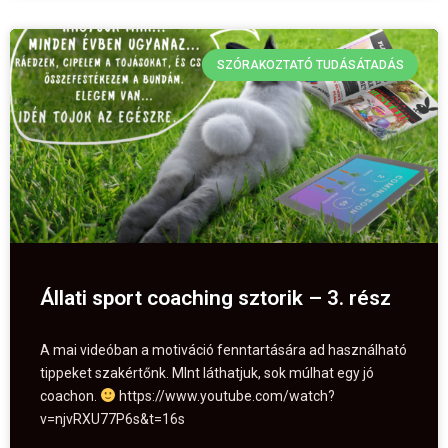
SZÓRAKOZTATÓ TUDÁSÁTADÁS
Állati sport coaching sztorik – 3. rész
A mai videóban a motiváció fenntartására ad használható
tippeket szakértőnk. MInt láthatjuk, sok múlhat egy jó
coachon.
https://www.youtube.com/watch?
v=njvRXU77P6s&t=16s