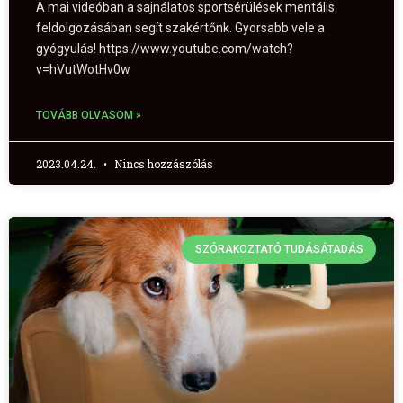
A mai videóban a sajnálatos sportsérülések mentális
feldolgozásában segít szakértőnk. Gyorsabb vele a
gyógyulás! https://www.youtube.com/watch?
v=hVutWotHv0w
TOVÁBB OLVASOM »
2023.04.24.
Nincs hozzászólás
SZÓRAKOZTATÓ TUDÁSÁTADÁS