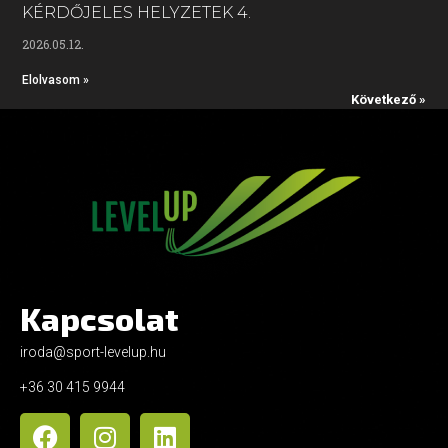
KÉRDŐJELES HELYZETEK 4.
2026.05.12.
Elolvasom »
Következő »
Kapcsolat
iroda@sport-levelup.hu
+36 30 415 9944