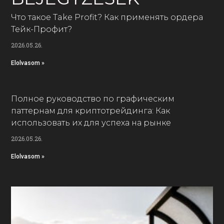
Что такое Take Profit? Как применять ордера
Тейк-Профит?
2026.05.26.
Elolvasom »
Полное руководство по графическим
паттернам для криптотрейдинга: Как
использовать их для успеха на рынке
2026.05.26.
Elolvasom »