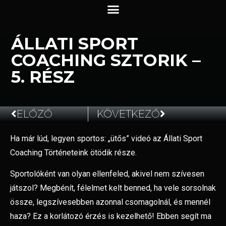
ÁLLATI SPORT
COACHING SZTORIK –
5. RÉSZ
ELŐZŐ
KÖVETKEZŐ
Ha már lúd, legyen sportos: „ütős” videó az Állati Sport
2023.05.14.
Coaching Történeteink ötödik része.
Sportolóként van olyan ellenfeled, akivel nem szívesen
játszol? Megbénít, félelmet kelt benned, ha vele sorsolnak
össze, legszívesebben azonnal csomagolnál, és mennél
haza? Ez a korlátozó érzés is kezelhető! Ebben segít ma