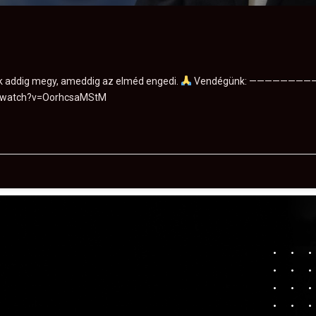
sak addig megy, ameddig az elméd engedi.
Vendégünk: —————————
om/watch?v=OorhcsaMStM