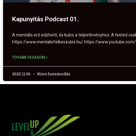
Kapunyitás Podcast 01.
A mentális erő edzhető, és kulcs a teljestíményhez. A tested c
https://www.mentalisfelkeszules.hu/ https://www.youtube.c
TOVÁBB OLVASOM »
2025.12.06.
Nincs hozzászólás