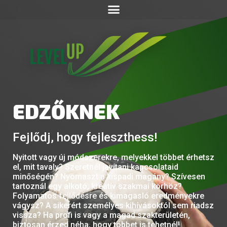
EDZŐKNEK
Fejlődj, hogy fejleszthess!
Nyitott vagy új módszerekre, melyekkel többet érhetsz
el, mit tavaly? Szeretnél javítani kapcsolataid
minőségén? Nyomaszt a kispadi magány? Szívesen
tartoznál egy alkotó, kreatív szakmai körhöz?
Folyamatos fejlődésre és kimagasló eredményekre
vágysz? A sikerért személyes kihívásoktól sem riadsz
vissza? Ha profi is vagy a magad szakterületén,
biztosan érzed néha, hogy többet is tehetnél!