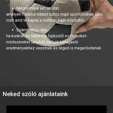
Megmutatjuk azt az utat,
amelyen haladva többet tudsz majd sportolóidnak adni,
mint amit te kaptál a múltban saját edzőidtől.
Számíthatsz ránk,
ha konkrét és hatékony fejlesztő eszközöket-
módszereket tanulnál, melyek kimagasló
eredményekhez vezetnek és téged is megerősítenek.
Neked szóló ajánlataink