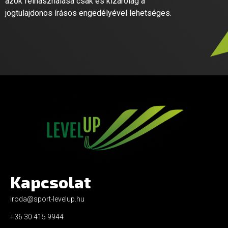
azok felhasználása csak és kizárólag a
jogtulajdonos írásos engedélyével lehetséges.
Kapcsolat
iroda@sport-levelup.hu
+36 30 415 9944