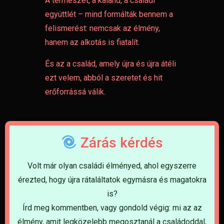
A természet, a kaland, a családi
együttlét – mind formálták bennem a
felismerést: nemcsak az élmény,
hanem az alkotás is fiatalít.
És az a család, amely újra és újra átéli
ezt velem, abból a szeretet és hit
erőforrássá válik.
Zárás kérdés
Volt már olyan családi élményed, ahol egyszerre
érezted, hogy újra rátaláltatok egymásra és magatokra
is?
Írd meg kommentben, vagy gondold végig: mi az az
élmény, amit legközelebb megosztanál a családoddal,