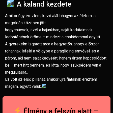
A kaland kezdete
Amikor úgy éreztem, kezd alábbhagyni az életem, a
megoldás közösen jött:
hegycsúcsok, szél a hajunkban, saját korlátaimnak
ledöntésének öröme – mindezt a családommal együtt.
A gyerekeim izgatott arca a hegytetőn, ahogy először
rohannak lefelé a völgybe a paragliding ernyővel; és a
párom, aki nem saját kedvéért, hanem értem kapcsolódott
be – mert hitt bennem, és látta, hogy szükségem van a
megújulásra..
Ez volt az első pillanat, amikor újra fiatalnak éreztem
magam, együtt velük.
Élmény a felszín alatt –