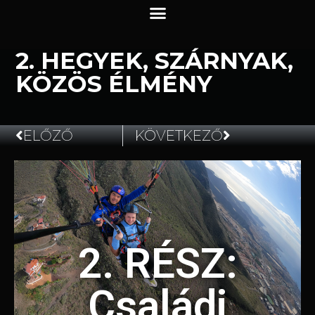
2. HEGYEK, SZÁRNYAK,
KÖZÖS ÉLMÉNY
ELŐZŐ
KÖVETKEZŐ
2025.07.13.
2. RÉSZ:
Családi