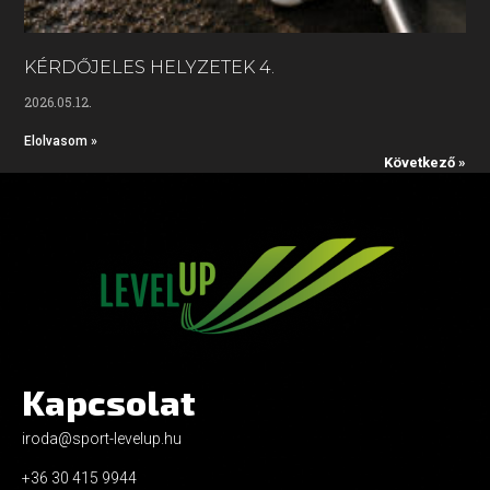
KÉRDŐJELES HELYZETEK 4.
2026.05.12.
Elolvasom »
Következő »
Kapcsolat
iroda@sport-levelup.hu
+36 30 415 9944