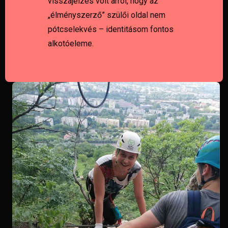
visszajelzés volt arról, hogy az
„élményszerző” szülői oldal nem
pótcselekvés – identitásom fontos
alkotóeleme.