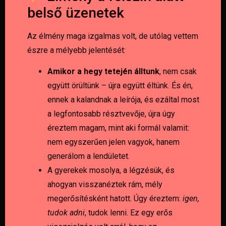
belső üzenetek
Az élmény maga izgalmas volt, de utólag vettem
észre a mélyebb jelentését:
Amikor a hegy tetején álltunk
, nem csak
együtt örültünk – újra együtt éltünk. És én,
ennek a kalandnak a leírója, és ezáltal most
a legfontosabb résztvevője, újra úgy
éreztem magam, mint aki formál valamit:
nem egyszerűen jelen vagyok, hanem
generálom a lendületet.
A gyerekek mosolya, a légzésük, és
ahogyan visszanéztek rám, mély
megerősítésként hatott. Úgy éreztem:
igen,
tudok adni
, tudok lenni. Ez egy erős