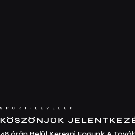
SPORT-LEVELUP
KÖSZÖNJÜK JELENTKEZ
48 órán Belül Keresni Fogunk A Tová