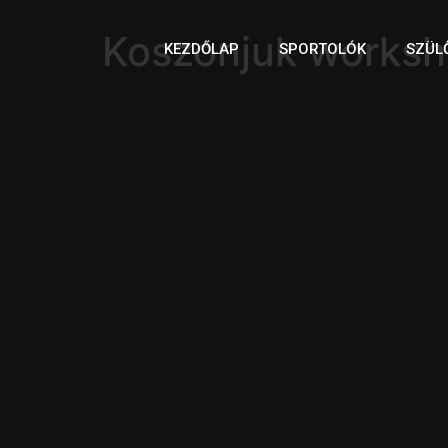
Koszonjuk works
KEZDŐLAP
SPORTOLÓK
SZÜL