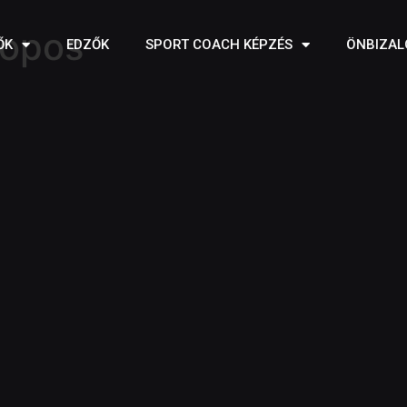
hopos
ŐK
EDZŐK
SPORT COACH KÉPZÉS
ÖNBIZAL