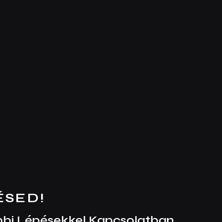
ÉSED!
bbi Lépésekkel Kapcsolatban.