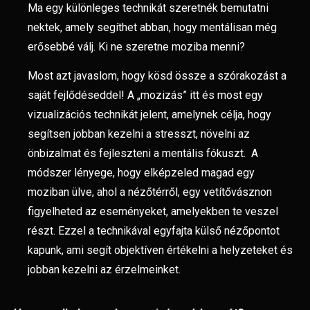
Ma egy különleges technikát szeretnék bemutatni
nektek, amely segíthet abban, hogy mentálisan még
erősebbé válj. Ki ne szeretne moziba menni?
Most azt javaslom, hogy kösd össze a szórakozást a
saját fejlődéseddel! A „mozizás” itt és most egy
vizualizációs technikát jelent, amelynek célja, hogy
segítsen jobban kezelni a stresszt, növelni az
önbizalmat és fejleszteni a mentális fókuszt. A
módszer lényege, hogy elképzeled magad egy
moziban ülve, ahol a nézőtérről, egy vetítővásznon
figyelheted az eseményeket, amelyekben te veszel
részt. Ezzel a technikával egyfajta külső nézőpontot
kapunk, ami segít objektíven értékelni a helyzeteket és
jobban kezelni az érzelmeinket.