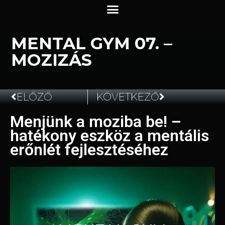
MENTAL GYM 07. –
MOZIZÁS
ELŐZŐ
KÖVETKEZŐ
Menjünk a moziba be! –
2024.06.13.
hatékony eszköz a mentális
erőnlét fejlesztéséhez