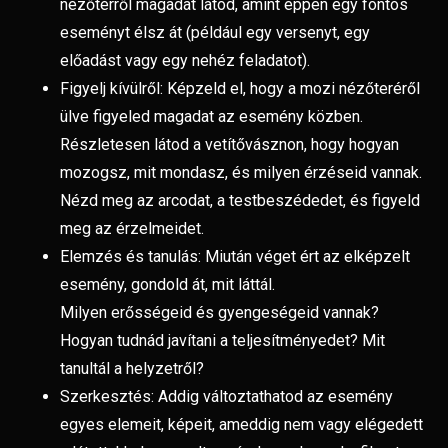
nézőtérről magadat látod, amint éppen egy fontos
eseményt élsz át (például egy versenyt, egy
előadást vagy egy nehéz feladatot).
Figyelj kívülről: Képzeld el, hogy a mozi nézőteréről
ülve figyeled magadat az esemény közben.
Részletesen látod a vetítővásznon, hogy hogyan
mozogsz, mit mondasz, és milyen érzéseid vannak.
Nézd meg az arcodat, a testbeszédedet, és figyeld
meg az érzelmeidet.
Elemzés és tanulás: Miután véget ért az elképzelt
esemény, gondold át, mit láttál.
Milyen erősségeid és gyengeségeid vannak?
Hogyan tudnád javítani a teljesítményedet? Mit
tanultál a helyzetről?
Szerkesztés: Addig változtathatod az esemény
egyes elemeit, képeit, ameddig nem vagy elégedett