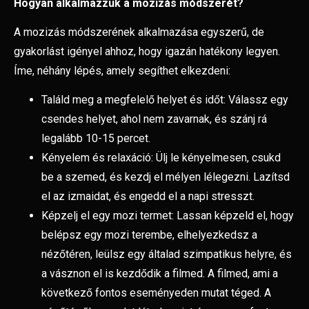
Hogyan alkalmazzuk a mozizás módszerét?
A mozizás módszerének alkalmazása egyszerű, de
gyakorlást igényel ahhoz, hogy igazán hatékony legyen.
Íme, néhány lépés, amely segíthet elkezdeni:
Találd meg a megfelelő helyet és időt: Válassz egy
csendes helyet, ahol nem zavarnak, és szánj rá
legalább 10-15 percet.
Kényelem és relaxáció: Ülj le kényelmesen, csukd
be a szemed, és kezdj el mélyen lélegezni. Lazítsd
el az izmaidat, és engedd el a napi stresszt.
Képzelj el egy mozi termet: Lassan képzeld el, hogy
belépsz egy mozi terembe, elhelyezkedsz a
nézőtéren, leülsz egy általad szimpatikus helyre, és
a vásznon el is kezdődik a filmed. A filmed, ami a
következő fontos eseményeden mutat téged. A