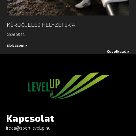
KÉRDŐJELES HELYZETEK 4.
2026.05.12.
Elolvasom »
Következő »
Kapcsolat
iroda@sport-levelup.hu