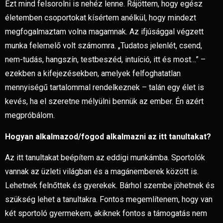
Ezt mind felsorolni is nehéz lenne. Rájöttem, hogy egész
életemben csoportokat kísértem anélkül, hogy mindezt
megfogalmaztam volna magamnak. Az ifjúsággal végzett
munka felemelő volt számomra. „Tudatos jelenlét, csend,
nem-tudás, hangszín, testbeszéd, intuíció, itt és most…” –
ezekben a kifejezésekben, amelyek felfoghatatlan
mennyiségű tartalommal rendelkeznek – talán egy élet is
kevés, ha el szeretne mélyülni bennük az ember. Én azért
megpróbálom.
Hogyan alkalmazod/fogod alkalmazni az itt tanultakat?
Az itt tanultakat beépítem az eddigi munkámba. Sportolók
vannak az üzleti világban és a magánemberek között is.
Lehetnek felnőttek és gyerekek. Bárhol szembe jöhetnek és
szükség lehet a tanultakra. Fontos megemlítenem, hogy van
két sportoló gyermekem, akiknek fontos a támogatás nem