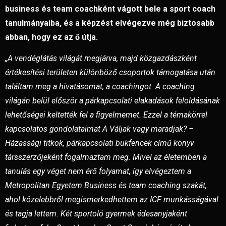
business és team coachként vágott bele a sport coach
tanulmányaiba, és a képzést elvégezve még biztosabb
abban, hogy ez az ő útja.
„A vendéglátás világát megjárva, majd közgazdászként
értékesítési területen különböző csoportok támogatása után
találtam meg a hivatásomat, a coachingot. A coaching
világán belül először a párkapcsolati elakadások feloldásának
lehetőségei keltették fel a figyelmemet. Ezzel a témakörrel
kapcsolatos gondolataimat A Váljak vagy maradjak? –
Házassági titkok, párkapcsolati bukfencek című könyv
társszerzőjeként fogalmaztam meg. Mivel az életemben a
tanulás egy véget nem érő folyamat, így elvégeztem a
Metropolitan Egyetem Business és team coaching szakát,
ahol közelebbről megismerkedhettem az ICF munkásságával
és tagja lettem. Két sportoló gyermek édesanyjaként