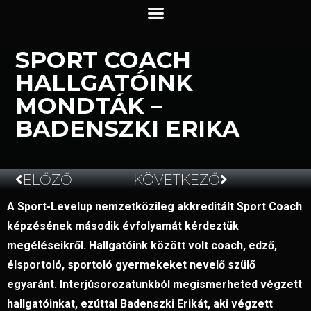
SPORT COACH
HALLGATÓINK
MONDTÁK –
BADENSZKI ERIKA
ELŐZŐ
KÖVETKEZŐ
A Sport-Levelup nemzetközileg akkreditált Sport Coach
2022.07.11.
képzésének második évfolyamát kérdeztük
megéléseikről. Hallgatóink között volt coach, edző,
élsportoló, sportoló gyermekeket nevelő szülő
egyaránt. Interjúsorozatunkból megismerheted végzett
hallgatóinkat, ezúttal Badenszki Erikát, aki végzett