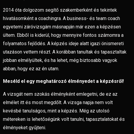
2014 óta dolgozom segítő szakemberként és tekintek
hivatásomként a coachingra. A business- és team coach
egyetemi záróvizsgám másnapján már ezen a képzésen
ültem. Ebből is kiderül, hogy mennyire fontos számomra a
folyamatos fejlődés. A képzés ideje alatt igazi önismereti
utazáson vettem részt. A korábban tanultak és tapasztaltak
jobban elmélyültek, és ha lehet, még biztosabb vagyok
abban, hogy ez az én utam.
Meséld el egy meghatározó élményedet a képzésről!
A vizsgát nem szokás élményként emlegetni, de ez az
elmélet itt és most megdőlt. A vizsga napja nem volt
kevésbé tanulságos, mint a képzés. Még az utolsó
métereken is lehetőségünk volt tanulni, tapasztalatokat és
élményeket gyűjteni.