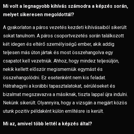
Mi volt a legnagyobb kihívás számodra a képzés során,
melyet sikeresen megoldottál?
A gyakorlaton a páros vezetés kezdeti kihívásaiból sikerült
sokat tanulnom. A páros csoportvezetés során találkozott
két idegen és eltérő személyiségű ember, akik addig
teljesen más úton jártak és most összehangolva egy
csapatot kell vezetniük. Ahhoz, hogy mindez teljesüljön,
nekik kellett először megismerniük egymást és
összehangolódni. Ez esetenként nem kis feladat.
Hátrahagyni a korábbi tapasztalatokat, sérüléseket és
bizalmat megszavazva a másiknak, tiszta lappal újra indulni.
Nekünk sikerült. Olyannyira, hogy a vizsgán a megjárt közös
utunk pozitív példaként külön említésre is került.
Mi az, amivel több lettél a képzés által?