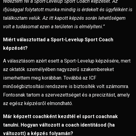
fedeztem fel a Sport-Levelup Sport Coach képzését. Az
ifjúsággal folytatott munka mindig is érdekelt és ügyfélként is
találkoztam velük. Az itt kapott képzés során lehetőségem
volt a tudásomat ezen a területen is elmélyíteni.”
Miért választottad a Sport-Levelup Sport Coach
képzését?
A választásom azért esett a Sport-Levelup képzésére, mert
az oktatók személyében nagyszerű szakembereket
ismerhettem meg korábban. Továbbá az ICF
minőségbiztosítási rendszere is biztosíték volt számomra.
Fontosnak tartom a szervezettséget és a precizitást, amely
az egész képzésről elmondható.
Már képzett coachként kezdtél el sport coachnak
tanulni. Hogyan változott a coach identitásod (ha
változott) a képzés folyamán?