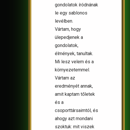
gondolatok íródnának
le egy sablonos
levélben.
Vártam, hogy
ülepedjenek a
gondolatok,
élmények, tanultak.
Mi lesz velem és a
környezetemmel.
Vártam az
eredményét annak,
amit kaptam tőletek
és a
csoporttársaimtól, és
ahogy azt mondani
szoktuk: mit viszek