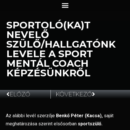
SPORTOLÓ(KA)T
NEVELŐ
SZÜLŐ/HALLGATÓNK
LEVELE A SPORT
MENTÁL COACH
KÉPZÉSÜNKRŐL
ELŐZŐ
KÖVETKEZŐ
2024.12.07.
Az alábbi levél szerzője
Benkő Péter (Kacsa),
saját
meghatározása szerint elsősorban
sportszülő.