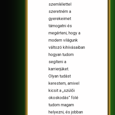
szemlélettel
szeretném a
gyerekeimet
támogatni és
megérteni, hogy a
modern világunk
változó kihívásaiban
hogyan tudom
segíteni a
karrierjüket.
Olyan tudást
kerestem, amivel
kicsit a „szülői
okoskodás” fölé
tudom magam
helyezni, és jobban