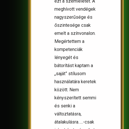
ezt a szemléletet. A
meghívott vendégek
nagyszerűsége és
őszintesége csak
emelt a színvonalon.
Megértettem a
kompetenciák
lényegét és
bátorítást kaptam a
„saját” stílusom
használatára keretek
között. Nem
kényszerített semmi
és senki a
változtatásra,
átalakulásra…..-csak