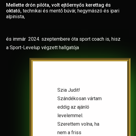
Mellette drón pilóta, volt ejtőernyős kerettag és
oktató,
technikai és mentő búvár, hegymászó és ipari
alpinista,
és immár 2024. szeptembere óta sport coach is, hisz
a
Sport-Levelup
végzett hallgatója
Szia Judit!
Szándékosan vártam
eddig az ajánló
levelemmel.
Szerettem volna, ha
nem a friss