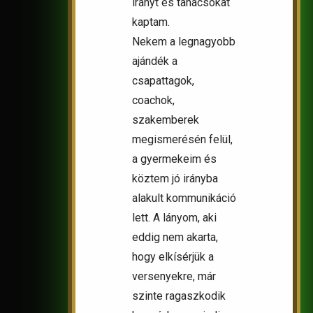
irányt és tanácsokat
kaptam.
Nekem a legnagyobb
ajándék a
csapattagok,
coachok,
szakemberek
megismerésén felül,
a gyermekeim és
köztem jó irányba
alakult kommunikáció
lett. A lányom, aki
eddig nem akarta,
hogy elkísérjük a
versenyekre, már
szinte ragaszkodik