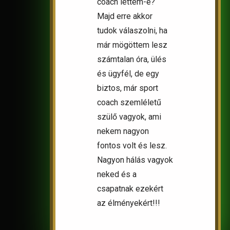
coach lettem-e?
Majd erre akkor
tudok válaszolni, ha
már mögöttem lesz
számtalan óra, ülés
és ügyfél, de egy
biztos, már sport
coach szemléletű
szülő vagyok, ami
nekem nagyon
fontos volt és lesz.
Nagyon hálás vagyok
neked és a
csapatnak ezekért
az élményekért!!!