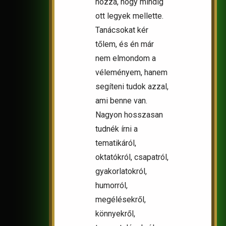
hozzá, hogy mindig
ott legyek mellette.
Tanácsokat kér
tőlem, és én már
nem elmondom a
véleményem, hanem
segíteni tudok azzal,
ami benne van.
Nagyon hosszasan
tudnék írni a
tematikáról,
oktatókról, csapatról,
gyakorlatokról,
humorról,
megélésekről,
könnyekről,