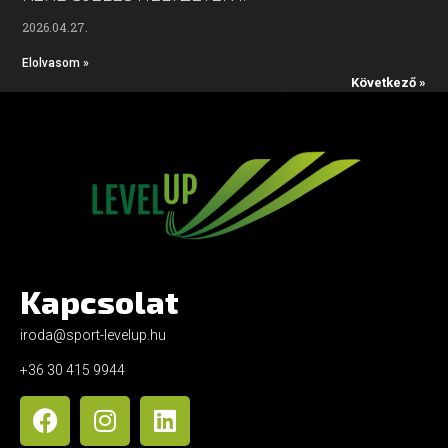
2026.04.27.
Elolvasom »
Következő »
Kapcsolat
iroda@sport-levelup.hu
+36 30 415 9944