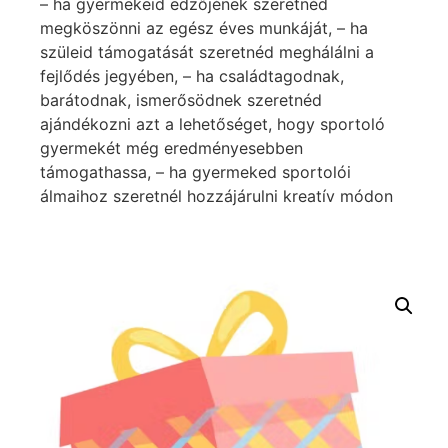
– ha gyermekeid edzőjének szeretnéd
megköszönni az egész éves munkáját, – ha
szüleid támogatását szeretnéd meghálálni a
fejlődés jegyében, – ha családtagodnak,
barátodnak, ismerősödnek szeretnéd
ajándékozni azt a lehetőséget, hogy sportoló
gyermekét még eredményesebben
támogathassa, – ha gyermeked sportolói
álmaihoz szeretnél hozzájárulni kreatív módon