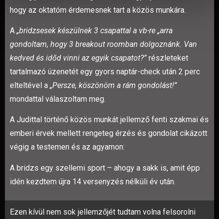
hogy az oktatóm érdemesnek tart a közös munkára.
A
„bridzsesek készülnek 3 csapattal a vb-re „arra
gondoltam, hogy 3 breakout roomban dolgoznánk. Van
kedved és időd vinni az egyik csapatot?”
részleteket
tartalmazó üzenetét egy gyors naptár-check után 2 perc
elteltével a
„Persze, köszönöm a rám gondolást!”
mondattal válaszoltam meg.
A Judittal történő közös munkát jellemző fenti szakmai és
emberi érvek mellett rengeteg érzés és gondolat cikázott
végig a testemen és az agyamon:
A bridzs egy szellemi sport – ahogy a sakk is, amit épp
idén kezdtem újra 14 versenyzés nélküli év után.
Ezen kívül nem sok jellemzőjét tudtam volna felsorolni