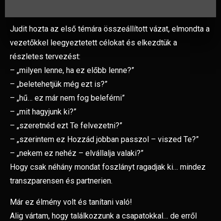
Judit hozta az első témára összeállított vázat, elmondta a
vezetőkkel leegyeztetett célokat és elkezdtük a
részletes tervezést:
– „milyen lenne, ha ez előbb lenne?”
– „beletehetjük még ezt is?”
– „hű… ez már nem fog beleférni”
– „mit hagyjunk ki?”
– „szeretnéd ezt Te felvezetni?”
– „szerintem ez Hozzád jobban passzol – viszed Te?”
– „nekem ez nehéz – elvállalja valaki?”
Hogy csak néhány mondat foszlányt ragadjak ki… mindez
transzparensen és partnerien.
Már ez élmény volt és tanítani való!
Alig vártam, hogy találkozzunk a csapatokkal… de erről