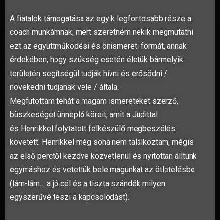
A fiatalok támogatása az egyik legfontosabb része a
coach munkámnak, mert szeretném nekik megmutatni
ezt az együttműködési és önismereti formát, annak
érdekében, hogy szükség esetén életük bármelyik
területén segítségül tudják hívni és erősödni /
növekedni tudjanak vele / általa.
Megfutottam tehát a magam ismereteket szerző,
büszkeséget ünneplő köreit, amit a Judittal
és Henrikkel folytatott felkészülő megbeszélés
követett. Henrikkel még soha nem találkoztam, mégis
az első perctől kezdve közvetlenül és nyitottan álltunk
egymáshoz és vetettük bele magunkat az ötletelésbe
(lám-lám… a jó cél és a tiszta szándék milyen
egyszerűvé teszi a kapcsolódást).