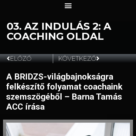
03. AZ INDULÁS 2: A
COACHING OLDAL
ELŐZŐ
KÖVETKEZŐ
A BRIDZS-világbajnokságra
2023.06.19.
felkészítő folyamat coachaink
szemszögéből – Barna Tamás
ACC írása