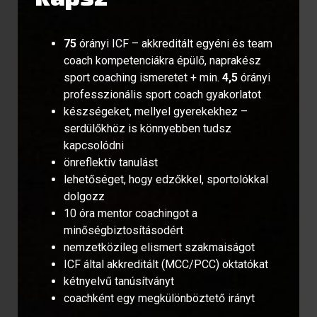
75
órányi ICF – akkreditált egyéni és team
coach kompetenciákra épülő, naprakész
sport coaching ismeretet + min.
4,5
órányi
professzionális sport coach gyakorlatot
készségeket, mellyel gyerekekhez –
serdülőkhöz is könnyebben tudsz
kapcsolódni
önreflektív tanulást
lehetőséget, hogy edzőkkel, sportolókkal
dolgozz
10 óra mentor coachingot a
minőségbiztosításodért
nemzetközileg elismert szakmaiságot
ICF által akkreditált (MCC/PCC) oktatókat
kétnyelvű tanúsítványt
coachként egy megkülönböztető irányt