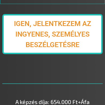
IGEN, JELENTKEZEM AZ
INGYENES, SZEMÉLYES
BESZÉLGETÉSRE
A képzés díja: 654.000 Ft+Áfa