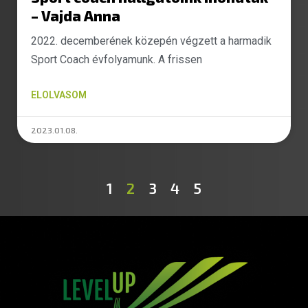
– Vajda Anna
2022. decemberének közepén végzett a harmadik
Sport Coach évfolyamunk. A frissen
ELOLVASOM
2023.01.08.
1
2
3
4
5