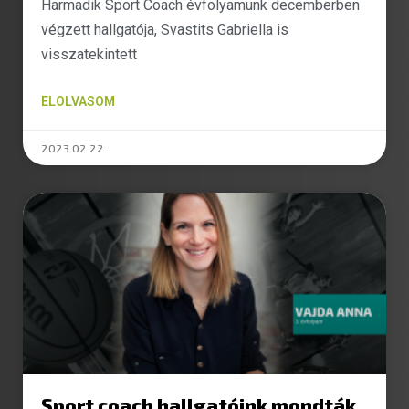
Harmadik Sport Coach évfolyamunk decemberben
végzett hallgatója, Svastits Gabriella is
visszatekintett
ELOLVASOM
2023.02.22.
Sport coach hallgatóink mondták