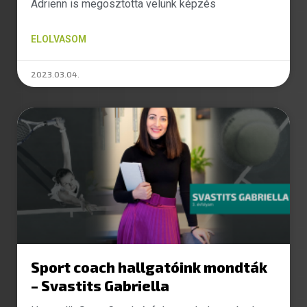
Adrienn is megosztotta velünk képzés
ELOLVASOM
2023.03.04.
Sport coach hallgatóink mondták
– Svastits Gabriella