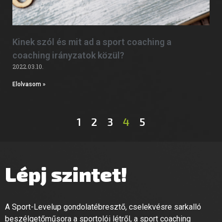
Kinek szól és mit ad a sport coaching a
coaching irányzatok közül?
2022.03.10.
Elolvasom »
1
2
3
4
5
Lépj szintet!
A Sport-Levelup gondolatébresztő, cselekvésre sarkalló
beszélgetőműsora a sportolói létről, a sport coaching