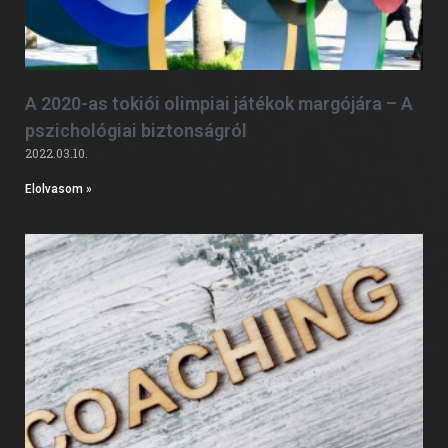
A 2020-as tokiói olimpiai játékok margójára – A
pszichológiai biztonságról
2022.03.10.
Elolvasom »