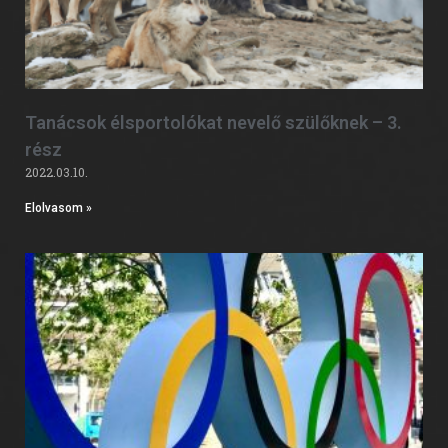
Tanácsok élsportolókat nevelő szülőknek – 3.
rész
2022.03.10.
Elolvasom »