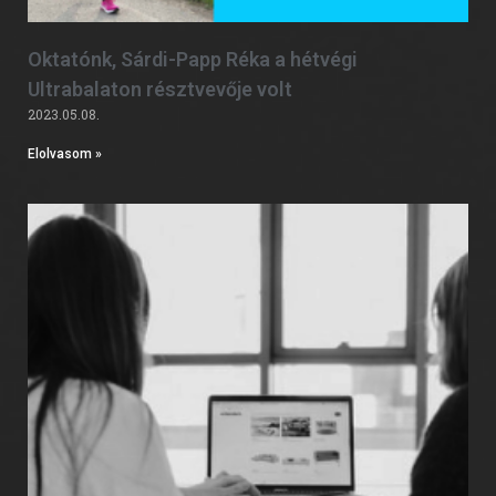
Oktatónk, Sárdi-Papp Réka a hétvégi
Ultrabalaton résztvevője volt
2023.05.08.
Elolvasom »