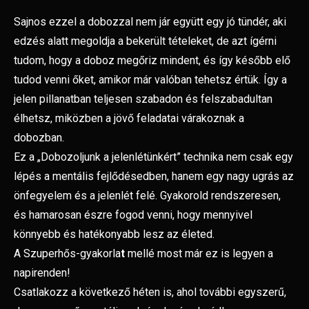
Sajnos ezzel a dobozzal nem jár együtt egy jó tündér, aki
edzés alatt megoldja a bekerült tételeket, de azt ígérni
tudom, hogy a doboz megőriz mindent, és így később elő
tudod venni őket, amikor már valóban tehetsz értük. Így a
jelen pillanatban teljesen szabadon és felszabadultan
élhetsz, miközben a jövő feladatai várakoznak a
dobozban.
Ez a „Dobozoljunk a jelenlétünkért” technika nem csak egy
lépés a mentális fejlődésedben, hanem egy nagy ugrás az
önfegyelem és a jelenlét felé. Gyakorold rendszeresen,
és hamarosan észre fogod venni, hogy mennyivel
könnyebb és hatékonyabb lesz az életed.
A Szuperhős-gyakorla
t
mellé most már ez is legyen a
napirenden!
Csatlakozz a következő héten is, ahol további egyszerű,