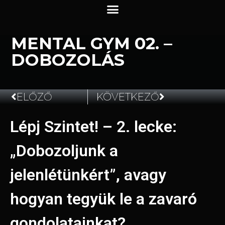
MENTAL GYM 02. –
DOBOZOLÁS
ELŐZŐ
KÖVETKEZŐ
Lépj Szintet! – 2. lecke:
2024.05.09.
„Dobozoljunk a
jelenlétünkért”, avagy
hogyan tegyük le a zavaró
gondolatainkat?