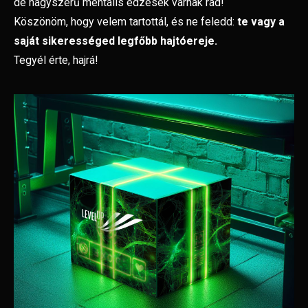
de nagyszerű mentális edzések várnak rád!
Köszönöm, hogy velem tartottál, és ne feledd:
te vagy a
saját sikerességed legfőbb hajtóereje.
Tegyél érte, hajrá!