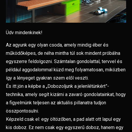
Üdv mindenkinek!
Az agyunk egy olyan csoda, amely mindig éber és
működőképes, de néha mintha túl sok mindent próbálna
egyszerre feldolgozni. Számtalan gondolattal, tervvel és
például aggodalommal küzd meg folyamatosan, miközben
így a lényeget gyakran szem elől veszti.
És itt jön a képbe a „Dobozoljunk a jelenlétünkért”-
technika, amely segít kizárni a zavaró gondolatainkat, hogy
a figyelmünk teljesen az aktuális pillanatra tudjon
összpontosulni.
Képzeld csak el: egy öltözőben, a pad alatt ott lapul egy
kis doboz. Ez nem csak egy egyszerű doboz, hanem egy