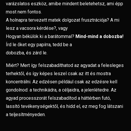
varázslatos eszköz, amibe mindent beletehetsz, ami épp
most nem fontos.
A holnapra tervezett matek dolgozat frusztrációja? A mi
lesz a vacsora kérdése?, vagy
Hogyan békülök ki a barátommal?
Mind-mind a dobozba!
Írd le őket egy papírra, tedd be a
dobozba, és zárd le.
Miért? Mert így felszabadíthatod az agyadat a felesleges
terhektől, és így képes leszel csak az itt és mostra
koncentrálni. Az edzésen például csak az edzésre kell
gondolnod: a technikádra, a céljaidra, a jelenlétedre. Az
agyad processzorát felszabadítod a háttérben futó,
lassító tevékenységektől, és hidd el, ez meg fog látszani
a teljesítményeden.