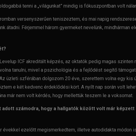
dogabbá tenni a „világunkat” mindig is fókuszpontban volt
nála
koromban
versenyszerűen teniszeztem, és mai napig rendszerese
ünk átadni. Férjemmel három
gyermeket nevelünk, mindhárman elé
ét?
-Levelup ICF
akreditált képzés, az oktatók pedig magas szinten 
olna tanulni, mivel a
pszichológia és a fejlődést segítő támoga
 Az üzleti szférában
dolgozom 20 éve, szerettem volna egy kis 
vöztem e két kedvenc
érdeklődési kört. A nyílt nap során volt le
tána már nem volt kérdés,
hogy mellettük teszem le a voksomat.
t adott számodra, hogy
a hallgatók között volt már képzett
r évekkel ezelőtt
megismerkedtem, illetve autodidakta módon