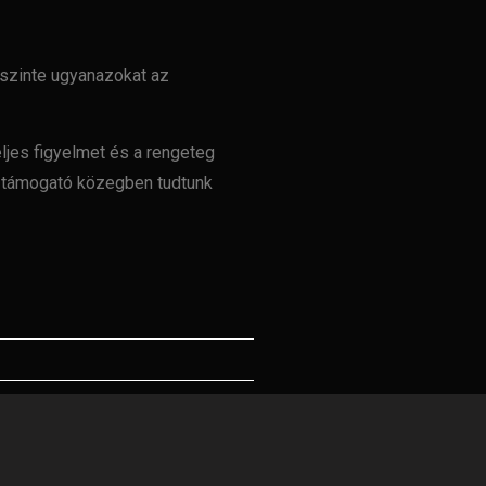
 szinte ugyanazokat az
ljes figyelmet és a
rengeteg
l támogató
közegben tudtunk