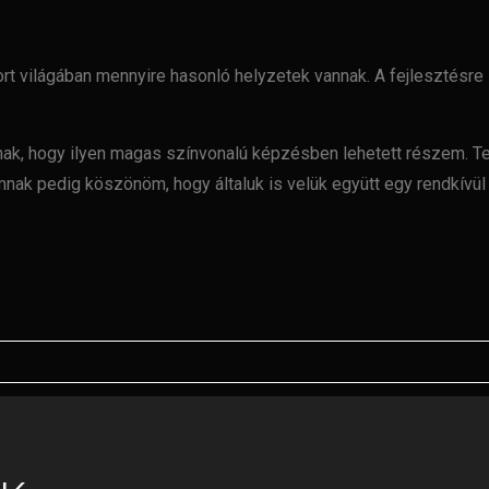
ort világában mennyire hasonló helyzetek vannak. A
fejlesztésre
nak,
hogy ilyen magas színvonalú képzésben lehetett részem. Te
imnak
pedig köszönöm, hogy általuk is velük együtt egy rendkívü