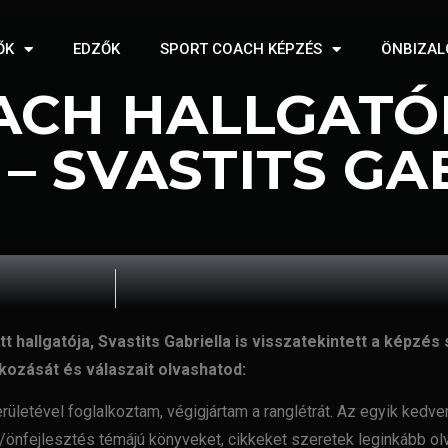
ŐK
EDZŐK
SPORT COACH KÉPZÉS
ÖNBIZAL
ACH HALLGATÓ
– SVASTITS GA
llgatója, Svastits Gabriella is visszatekintett a képzés 
kozását és válaszait olvashatod:
rületével foglalkoztam, végigjártam a ranglétrát. Az egyik kedv
s/önfejlesztés témájú könyveket, cikkeket szeretek leginkább
ol