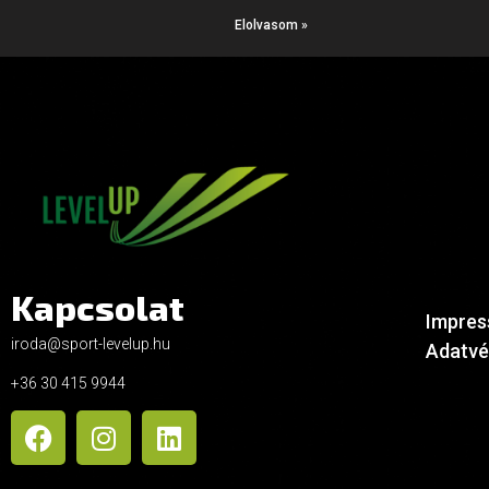
Elolvasom »
Kapcsolat
Impre
iroda@sport-levelup.hu
Adatvé
+36 30 415 9944