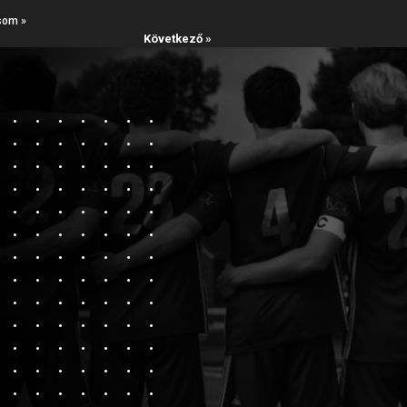
som »
Következő »