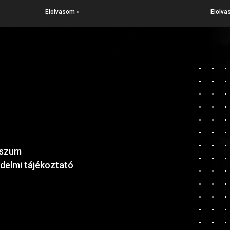
Elolvasom »
Elolva
sszum
delmi tájékoztató