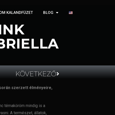
OM KALANDFÜZET
BLOG
INK
BRIELLA
KÖVETKEZŐ
során szerzett élményeire,
enc
témaköröm mindig is a
vasni. A természet, állatok,