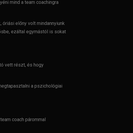
yéni mind a team coachingra
 óriási előny volt
mindannyiunk
ösbe, ezáltal
egymástól is sokat
ó vett részt, és hogy
 megtapasztalni a
pszichológiai
k team coach párommal