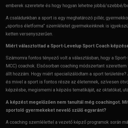
emberek szeretete és hogy hogyan lehetne
jobbá/szebbé/bol
A családunkban a sport is egy meghatározó pillér, gyermek
„sportos
életforma” szemléletet gyermekeinknek is igyeksz
ketten
versenyszerűen.
Miért választottad a Sport-Levelup Sport Coach képzés
Számomra fontos tényező volt a választásban, hogy a Sport
MCC)
coachok. Elsősorban coaching módszertant szerettem v
állt
hozzám.
Hogy miért specializálódtam a sport területére?
és
mivel a sport is fontos része az életemnek, szívesen öt
képzésbe,
megismerni a képzés tematikáját, az oktatókat, u
A képzést megelőzően nem tanultál még coachingot. Mi
sportoló
gyermekeket nevelő szülő egyaránt?
A coaching szemlélettel a vezető képző programok során má