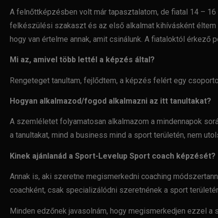
A felnőttképzésben volt már tapasztalatom, de fiatal 14 – 1
felkészülési
szakaszt és az első alkalmat kihívásként éltem 
hogy van
értelme annak, amit csinálunk. A fiataloktól érkező
Mi az, amivel több lettél a képzés által?
Rengeteget tanultam, fejlődtem, a képzés felért egy csoporto
Hogyan alkalmazod/fogod alkalmazni az itt tanultakat?
A szemléletet folyamatosan alkalmazom a mindennapok sorá
a
tanultakat, mind a business mind a sport területén, nem uto
Kinek ajánlanád a Sport-Levelup Sport coach képzését?
Annak is, aki szeretne megismerkedni coaching módszertann
coachként,
csak specializálódni szeretnének a sport területér
Minden edzőnek javasolnám, hogy megismerkedjen ezzel a s