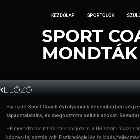
KEZDŐLAP
SPORTOLÓK
SZÜL
SPORT CO
MONDTÁK 
2023.02.22.
ELŐZŐ
Harmadik
Sport Coach évfolyamunk decemberben végzett ha
tapasztalataira, és megosztotta velünk azokat. Bemutat
HR menedzsment területen dolgozom, a HR szinte
összes te
képzés-fejlesztés volt. Pszichológiai és
fejlődés/fejleszté