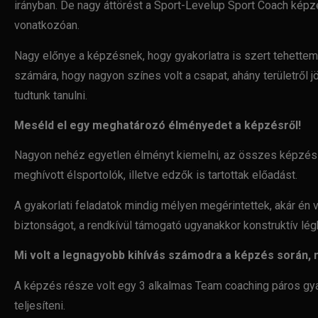
irányban.
De nagy áttörést a Sport-Levelup Sport Coach képzé
vonatkozóan.
Nagy előnye a képzésnek, hogy gyakorlatra is szert tehette
számára, hogy nagyon színes volt a csapat, ahány területről
j
tudtunk tanulni.
Meséld el egy meghatározó élményedet a képzésről!
Nagyon nehéz egyetlen élményt kiemelni, az összes képzés
meghívott
élsportolók, illetve edzők is tartottak előadást.
A gyakorlati feladatok mindig mélyen megérintettek, akár én
biztonságot, a rendkívül támogató ugyanakkor konstruktív
lég
Mi volt a legnagyobb kihívás számodra a képzés során,
A képzés része volt egy 3 alkalmas Team coaching páros gya
teljesíteni.