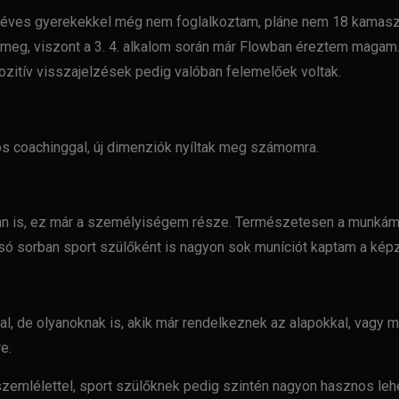
6 éves gyerekekkel
még nem foglalkoztam, pláne nem 18 kamasz 
meg, viszont a 3. 4. alkalom
során már Flowban éreztem magam. Jó
 pozitív visszajelzések pedig
valóban felemelőek voltak.
s coachinggal, új
dimenziók nyíltak meg számomra.
n is, ez már a
személyiségem része. Természetesen a munkám 
lsó sorban sport
szülőként is nagyon sok muníciót kaptam a képz
al, de olyanoknak
is, akik már rendelkeznek az alapokkal, vagy m
e.
zemlélettel, sport
szülőknek pedig szintén nagyon hasznos lehe