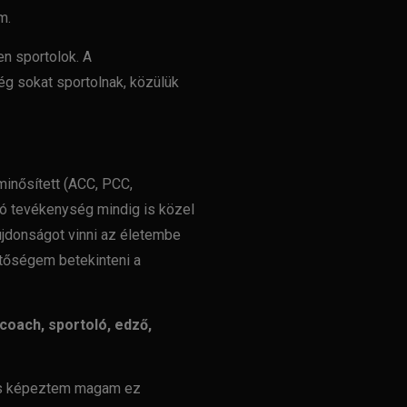
m.
n sportolok. A
g sokat sportolnak, közülük
minősített (ACC, PCC,
tó tevékenység mindig is közel
újdonságot vinni az életembe
hetőségem betekinteni a
 coach, sportoló, edző,
 is képeztem magam ez