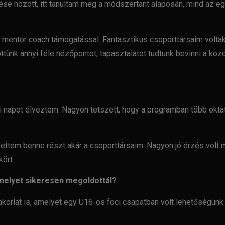
se hozott, itt tanultam meg
a módszertant alaposan, mind az eg
m mentor coach
támogatással. Fantasztikus csoporttársaim voltak,
öttünk annyi féle nézőpontot, tapasztalatot tudtunk bevinni a köz
i napot élveztem.
Nagyon tetszett, hogy a programban több oktat
 vettem benne
részt akár a csoporttársaim. Nagyon jó érzés volt
kört.
 melyet sikeresen
megoldottál?
korlat is, amelyet
egy U16-os foci csapatban volt lehetőségün